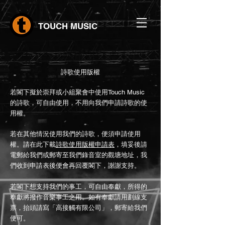
TOUCH MUSIC
​詩歌使用版權
若閣下擬於崇拜或小組聚會中使用Touch Music
的詩歌，可自由使用，不用向我們申請詩歌的使
用權。
若在其他情況使用我們的詩歌，便須申請使用
權。請在此下載
詩歌使用版權申請表
，填妥後請
電郵給我們或郵寄至我們錄音室的觀塘地址，我
們收到申請表後便會再回覆閣下，謝謝支持。
若閣下想支持我們的事工，可自由奉獻，所得的
奉獻將撥作音樂事工之用。如有奉獻請用劃線支
票，抬頭請寫「高接觸有限公司」，郵寄給我們
便可。